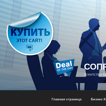
Перейти
к
содержимому
СОП
Агентство б
Главная страница
Бизнес К