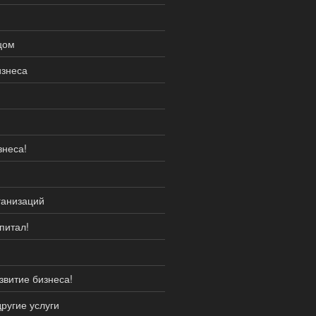
цом
изнеса
знеса!
ганизаций
питал!
звитие бизнеса!
ругие услуги