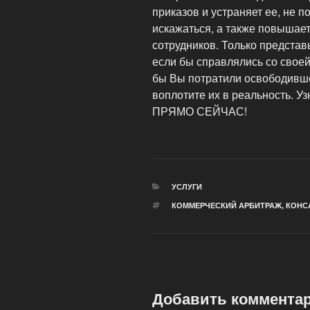
приказов и устраняет ее, не 
искажаться, а также повышает
сотрудников. Только представь
если бы справлялись со своей
бы Вы потратили освободивше
воплотите их в реальность.
ПРЯМО СЕЙЧАС!
РУБРИКИ
УСЛУГИ
МЕТКИ
КОММЕРЧЕСКИЙ АРБИТРАЖ
,
КОНС
Добавить коммента