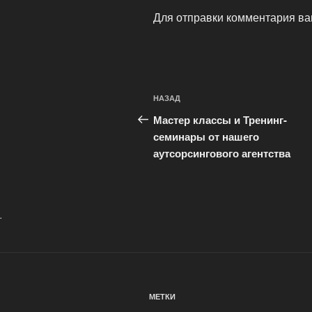
Для отправки комментария в
Навигация
Предыдущая
НАЗАД
по
запись:
Мастер классы и Тренинг-
записям
семинары от нашего
аутсорсингового агентства
.
МЕТКИ