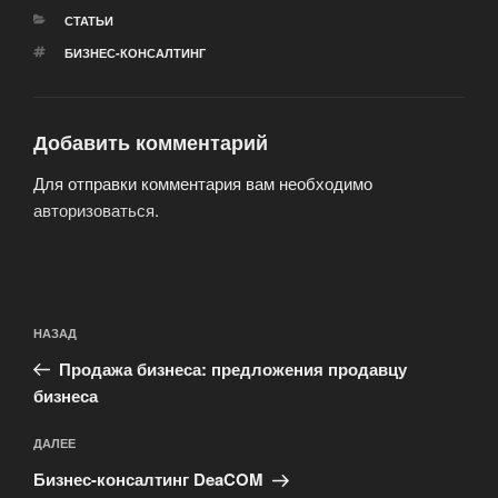
РУБРИКИ
СТАТЬИ
МЕТКИ
БИЗНЕС-КОНСАЛТИНГ
Добавить комментарий
Для отправки комментария вам необходимо
авторизоваться
.
Навигация
Предыдущая
НАЗАД
по
запись:
записям
Продажа бизнеса: предложения продавцу
бизнеса
Следующая
ДАЛЕЕ
запись
Бизнес-консалтинг DeaCOM