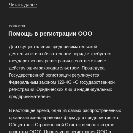
Читать далее
«Мастер
классы
и
Тренинг-
ОПУБЛИКОВАНО
27.06.2013
Помощь в регистрации ООО
семинары
от
Для осуществления предпринимательской
нашего
деятельности в обязательном порядке требуется
аутсорсингового
государственная регистрация в соответствии с
агентства»
действующим законодательством. Процедура
Государственной регистрации регулируется
Федеральным законом 129-ФЗ «О государственной
регистрации Юридических лиц и индивидуальных
предпринимателей».
В настоящее время, одна из самых распространенных
организационно-правовых форм для предприятия это
Общество с Ограниченной Ответственностью (для
простоты ООО). Процедурно,регистрация ООО в